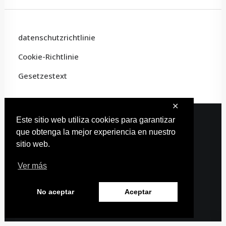
datenschutzrichtlinie
Cookie-Richtlinie
Gesetzestext
✕
Este sitio web utiliza cookies para garantizar
que obtenga la mejor experiencia en nuestro
© 2022 Carles Artist · Alle Rechte vorbehalten
sitio web.
Webdesign:
Estudio Carmina
Ver más
No aceptar
Aceptar